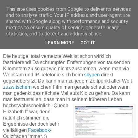
This site uses cookies from Google to deliver its services
Delegation in Malvern
and to analyze traffic. Your IP address and user-agent are
shared with Google along with performance and security
metrics to ensure quality of service, generate usage
statistics, and to detect and address abuse.
Donnerstag, 23. April 2009
Die Macht der Medien
LEARN MORE
GOT IT
Die heutige, total vernetzte Welt ist schon wirklich
faszinierend! Da schrumpfen Entfernungen von tausenden
Kilometern zu so gut wie nichts zusammen, wenn man via
WebCam und IP-Telefonie sich beim
skypen
direkt
gegenübersitzt. Da kann man zu jedem Zeitpunkt aller Welt
zuzwitschern
welchen Film man gerade schaut oder wann
man gedenkt das nächste Mal aufs Klo zu gehen. Da kann
man festzustellen, dass man in seinem früheren Leben
höchstwahrscheinlich
"Queen
Elizabeth I" war, denn
natürlich stimmen die
Ergebnisse der doch sehr
vielfältigen
Facebook
-
Quizfragen immer. :)