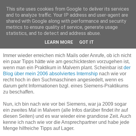
This site uses cookies from Google to deliver its services
Delegation in Malvern
and to analyze traffic. Your IP address and user-agent are
shared with Google along with performance and security
metrics to ensure quality of service, generate usage
statistics, and to detect and address abuse.
Dienstag, 1. Juni 2010
Kontaktaufnahmen willkommen
LEARN MORE
GOT IT
Immer wieder erreichen mich Mails oder Anrufe, ob ich nicht
ein paar Tipps hätte wie am geschicktesten vorzugehen ist,
wenn man ein Praktikum in Malvern plant. Scheinbar ist
der
Blog über mein 2006 absolviertes Internship
nach wie vor
recht hoch in den Suchmaschinen angesiedelt, wenn es
darum geht Informationen bzgl. eines Siemens-Praktikums
zu beschaffen.
Nun, ich bin nach wie vor bei Siemens, war ja 2009 sogar
ein zweites Mal in Malvern (alle Infos darüber findet ihr auf
diesen Seiten) und es war wieder eine grandiose Zeit. Auch
kenne ich nach wie vor die Ansprechpartner und habe jede
Menge hilfreiche Tipps auf Lager.