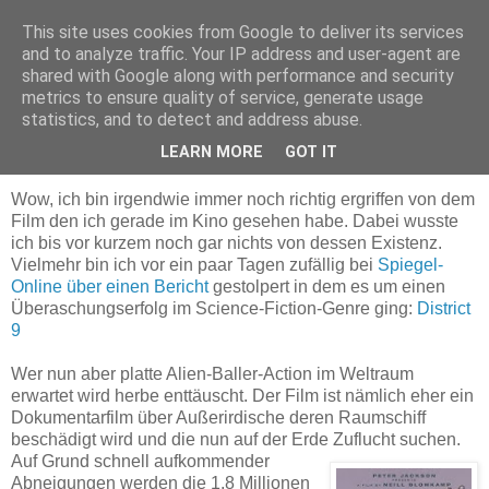
This site uses cookies from Google to deliver its services
Delegation in Malvern
and to analyze traffic. Your IP address and user-agent are
shared with Google along with performance and security
metrics to ensure quality of service, generate usage
statistics, and to detect and address abuse.
Dienstag, 18. August 2009
Überraschend bewegend
LEARN MORE
GOT IT
Wow, ich bin irgendwie immer noch richtig ergriffen von dem
Film den ich gerade im Kino gesehen habe. Dabei wusste
ich bis vor kurzem noch gar nichts von dessen Existenz.
Vielmehr bin ich vor ein paar Tagen zufällig bei
Spiegel-
Online über einen Bericht
gestolpert in dem es um einen
Überaschungserfolg im Science-Fiction-Genre ging:
District
9
Wer nun aber platte Alien-Baller-Action im Weltraum
erwartet wird herbe enttäuscht. Der Film ist nämlich eher ein
Dokumentarfilm über Außerirdische deren Raumschiff
beschädigt wird und die nun auf der Erde Zuflucht suchen.
Auf Grund schnell aufkommender
Abneigungen werden die 1,8 Millionen