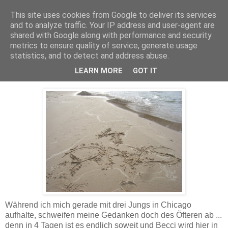
This site uses cookies from Google to deliver its services
Delegation in Malvern
and to analyze traffic. Your IP address and user-agent are
shared with Google along with performance and security
metrics to ensure quality of service, generate usage
statistics, and to detect and address abuse.
Sonntag, 24. Mai 2009
t - 4
LEARN MORE
GOT IT
Während ich mich gerade mit drei Jungs in Chicago
aufhalte, schweifen meine Gedanken doch des Öfteren ab ...
denn in 4 Tagen ist es endlich soweit und Becci wird hier in