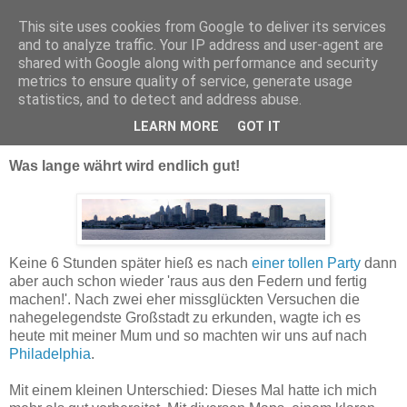
This site uses cookies from Google to deliver its services
Delegation in Malvern
and to analyze traffic. Your IP address and user-agent are
shared with Google along with performance and security
metrics to ensure quality of service, generate usage
statistics, and to detect and address abuse.
Sonntag, 20. September 2009
Philly - auf ein Neues
LEARN MORE
GOT IT
Was lange währt wird endlich gut!
Keine 6 Stunden später hieß es nach
einer tollen Party
dann
aber auch schon wieder 'raus aus den Federn und fertig
machen!'. Nach zwei eher missglückten Versuchen die
nahegelegendste Großstadt zu erkunden, wagte ich es
heute mit meiner Mum und so machten wir uns auf nach
Philadelphia
.
Mit einem kleinen Unterschied: Dieses Mal hatte ich mich