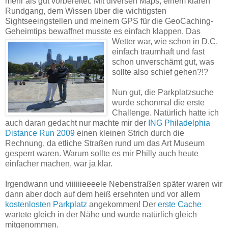
mehr als gut vorbereitet. Mit diversen Maps, einem klaren
Rundgang, dem Wissen über die wichtigsten
Sightseeingstellen und meinem GPS für die GeoCaching-
Geheimtips bewaffnet musste es
einfach klappen. Das
Wetter war, wie schon in D.C.
einfach traumhaft und fast
schon unverschämt gut, was
sollte also schief gehen?!?
Nun gut, die Parkplatzsuche
wurde schonmal die erste
Challenge. Natürlich hatte ich
auch daran gedacht nur machte mir der
ING Philadelphia
Distance Run 2009
einen kleinen Strich durch die
Rechnung, da etliche Straßen rund um das Art Museum
gesperrt waren. Warum sollte es mir Philly auch heute
einfacher machen, war ja klar.
Irgendwann und viiiiiieeeele Nebenstraßen später waren wir
dann aber doch auf dem heiß ersehnten und vor allem
kostenlosten Parkplatz
angekommen! Der
erste Cache
wartete gleich in der Nähe und wurde natürlich gleich
mitgenommen.