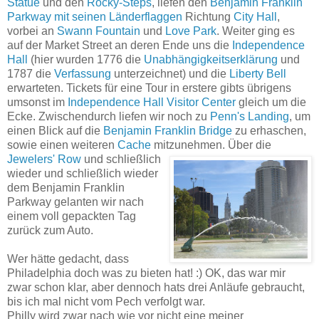
Statue
und den
Rocky-Steps
, liefen den
Benjamin Franklin
Parkway mit seinen Länderflaggen
Richtung
City Hall
,
vorbei an
Swann Fountain
und
Love Park
. Weiter ging es
auf der Market Street an deren Ende uns die
Independence
Hall
(hier wurden 1776 die
Unabhängigkeitserklärung
und
1787 die
Verfassung
unterzeichnet) und die
Liberty Bell
erwarteten. Tickets für eine Tour in erstere gibts übrigens
umsonst im
Independence Hall Visitor Center
gleich um die
Ecke. Zwischendurch liefen wir noch zu
Penn's Landing
, um
einen Blick auf die
Benjamin Franklin Bridge
zu erhaschen,
sowie einen weiteren
Cache
mitzunehmen.
Über die
Jewelers' Row
und schließlich
wieder und schließlich wieder
dem Benjamin Franklin
Parkway gelanten wir nach
einem voll gepackten Tag
zurück zum Auto.
Wer hätte gedacht, dass
Philadelphia doch was zu bieten hat! :) OK, das war mir
zwar schon klar, aber dennoch hats drei Anläufe gebraucht,
bis ich mal nicht vom Pech verfolgt war.
Philly wird zwar nach wie vor nicht eine meiner