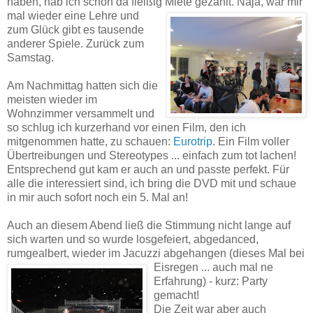
haben, hab ich schon da fleißig Miete gezahlt. Naja, war mir
mal
wieder eine Lehre und
zum Glück gibt es tausende
anderer Spiele. Zurück zum
Samstag.
Am Nachmittag hatten sich die
meisten wieder im
Wohnzimmer versammelt und
so schlug ich kurzerhand vor einen Film, den ich
mitgenommen hatte, zu schauen:
Eurotrip
. Ein Film voller
Übertreibungen und Stereotypes ... einfach zum tot lachen!
Entsprechend gut kam er auch an und passte perfekt. Für
alle die interessiert sind, ich bring die DVD mit und schaue
in mir auch sofort noch ein 5. Mal an!
Auch an diesem Abend ließ die Stimmung nicht lange auf
sich warten und so wurde losgefeiert, abgedanced,
rumgealbert, wieder im Jacuzzi abgehangen (dieses Mal bei
Eisregen ... auch mal ne
Erfahrung) - kurz: Party
gemacht!
Die Zeit war aber auch