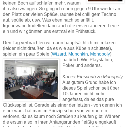
keinen Boch auf schlafen mehr, warum
ihn also zwingen. So ging ich eben gegen 9 Uhr wieder an
den Platz der vielen Späße, räumte bei chilligem Techno
auf, spülte ab, usw. Was eben nach so anfällt.
Irgendwann trudelten dann auch die ersten anderen Leute
ein und wir gönnten uns erstmal ein Frühstück.
Den Tag verbrachten wir dann hauptsächlich mit relaxen
(leider nicht draußen, da es wie aus Kübeln schüttete),
spielen ein paar Spiele (
Wizard
,
Munchkin
,
Monopoly
),
natürlich Wii, Playstation,
Poker und anderes.
Kurzer Einschub zu Monopoly:
Aus gutem Grund habe ich
dieses Spiel schon seit über
10 Jahren nicht mehr
angefasst, da es das pure
Glücksspiel ist. Gerade als einer der letzten - von denen ich
einer war - hat man im Prinzip schon von vornherein
verloren, da es kaum noch Straßen zu kaufen gibt. Währen
die ersten also in ihren Anfangsrunden fleißig eingekauft