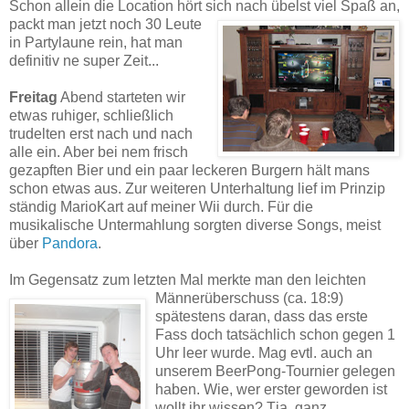
Schon allein die Location hört sich nach übelst viel Spaß an,
packt man jetzt noch 30 Leute
in Partylaune rein, hat man
definitiv ne super Zeit...
Freitag
Abend starteten wir
etwas ruhiger, schließlich
trudelten erst nach und nach
alle ein. Aber bei nem frisch
gezapften Bier und ein paar leckeren Burgern hält mans
schon etwas aus. Zur weiteren Unterhaltung lief im Prinzip
ständig MarioKart auf meiner Wii durch. Für die
musikalische Untermahlung sorgten diverse Songs, meist
über
Pandora
.
Im Gegensatz zum letzten Mal merkte man den leichten
Männerüberschuss (ca. 18:9)
spätestens daran, dass das erste
Fass doch tatsächlich schon gegen 1
Uhr leer wurde. Mag evtl. auch an
unserem BeerPong-Tournier gelegen
haben. Wie, wer erster geworden ist
wollt ihr wissen? Tja, ganz