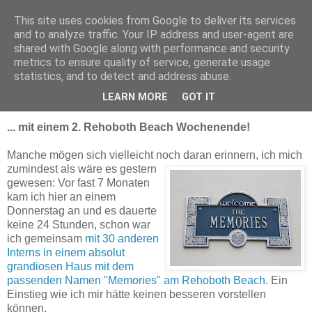
This site uses cookies from Google to deliver its services
Delegation in Malvern
and to analyze traffic. Your IP address and user-agent are
shared with Google along with performance and security
metrics to ensure quality of service, generate usage
statistics, and to detect and address abuse.
Freitag, 16. Oktober 2009
Der Kreis beginnt sich zu schließen ...
LEARN MORE
GOT IT
... mit einem 2. Rehoboth Beach Wochenende!
Manche mögen sich vielleicht noch daran erinnern, ich mich
zumindest als wäre es
gestern
gewesen: Vor fast 7 Monaten
kam ich hier an einem
Donnerstag an und es dauerte
keine 24 Stunden, schon war
ich gemeinsam
mit 30 anderen
Interns in einem absolut
grandiosen Haus mit dem
passenden Namen "Memories" am Rehoboth Beach
. Ein
Einstieg wie ich mir hätte keinen besseren vorstellen
können.