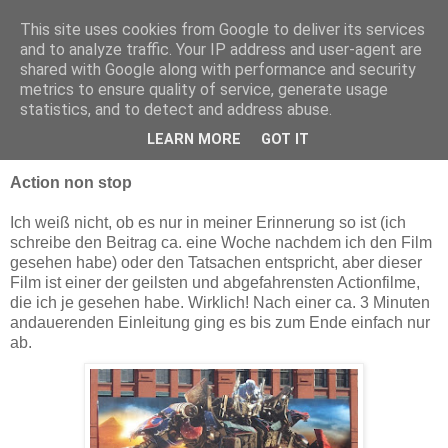
This site uses cookies from Google to deliver its services
Delegation in Malvern
and to analyze traffic. Your IP address and user-agent are
shared with Google along with performance and security
metrics to ensure quality of service, generate usage
statistics, and to detect and address abuse.
Dienstag, 30. Juni 2009
Transformers
LEARN MORE
GOT IT
Action non stop
Ich weiß nicht, ob es nur in meiner Erinnerung so ist (ich
schreibe den Beitrag ca. eine Woche nachdem ich den Film
gesehen habe) oder den Tatsachen entspricht, aber dieser
Film ist einer der geilsten und abgefahrensten Actionfilme,
die ich je gesehen habe. Wirklich! Nach einer ca. 3 Minuten
andauerenden Einleitung ging es bis zum Ende einfach nur
ab.