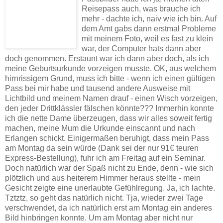
Reisepass auch, was brauche ich
mehr - dachte ich, naiv wie ich bin. Auf
dem Amt gabs dann erstmal Probleme
mit meinem Foto, weil es fast zu klein
war, der Computer hats dann aber
doch genommen. Erstaunt war ich dann aber doch, als ich
meine Geburtsurkunde vorzeigen musste. OK, aus welchem
hirnrissigem Grund, muss ich bitte - wenn ich einen gültigen
Pass bei mir habe und tausend andere Ausweise mit
Lichtbild und meinem Namen drauf - einen Wisch vorzeigen,
den jeder Drittklässler fälschen könnte??? Immerhin konnte
ich die nette Dame überzeugen, dass wir alles soweit fertig
machen, meine Mum die Urkunde einscannt und nach
Erlangen schickt. Einigermaßen beruhigt, dass mein Pass
am Montag da sein würde (Dank sei der nur 91€ teuren
Express-Bestellung), fuhr ich am Freitag auf ein Seminar.
Doch natürlich war der Spaß nicht zu Ende, denn - wie sich
plötzlich und aus heiterem Himmer heraus stellte - mein
Gesicht zeigte eine unerlaubte Gefühlregung. Ja, ich lachte.
Tztztz, so geht das natürlich nicht. Tja, wieder zwei Tage
verschwendet, da ich natürlich erst am Montag ein anderes
Bild hinbringen konnte. Um am Montag aber nicht nur