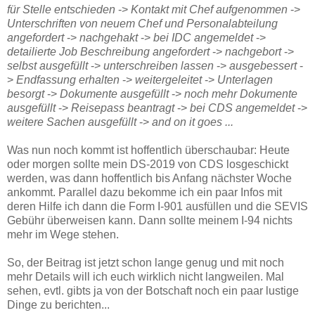
für Stelle entschieden
->
Kontakt mit Chef aufgenommen
->
Unterschriften von neuem Chef und Personalabteilung
angefordert
->
nachgehakt
->
bei IDC angemeldet
->
detailierte Job Beschreibung angefordert
->
nachgebort
->
selbst ausgefüllt
->
unterschreiben lassen
->
ausgebessert
-
>
Endfassung erhalten
->
weitergeleitet
->
Unterlagen
besorgt
->
Dokumente ausgefüllt
->
noch mehr Dokumente
ausgefüllt
->
Reisepass beantragt
->
bei CDS angemeldet
->
weitere Sachen ausgefüllt
->
and on it goes ...
Was nun noch kommt ist hoffentlich überschaubar: Heute
oder morgen sollte mein DS-2019 von CDS losgeschickt
werden, was dann hoffentlich bis Anfang nächster Woche
ankommt. Parallel dazu bekomme ich ein paar Infos mit
deren Hilfe ich dann die Form I-901 ausfüllen und die SEVIS
Gebühr überweisen kann. Dann sollte meinem I-94 nichts
mehr im Wege stehen.
So, der Beitrag ist jetzt schon lange genug und mit noch
mehr Details will ich euch wirklich nicht langweilen. Mal
sehen, evtl. gibts ja von der Botschaft noch ein paar lustige
Dinge zu berichten...