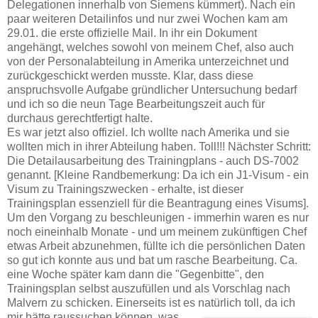
Delegationen innerhalb von Siemens kümmert). Nach ein
paar weiteren Detailinfos und nur zwei Wochen kam am
29.01. die erste offizielle Mail. In ihr ein Dokument
angehängt, welches sowohl von meinem Chef, also auch
von der Personalabteilung in Amerika unterzeichnet und
zurückgeschickt werden musste. Klar, dass diese
anspruchsvolle Aufgabe gründlicher Untersuchung bedarf
und ich so die neun Tage Bearbeitungszeit auch für
durchaus gerechtfertigt halte.
Es war jetzt also offiziel. Ich wollte nach Amerika und sie
wollten mich in ihrer Abteilung haben. Toll!!! Nächster Schritt:
Die Detailausarbeitung des Trainingplans - auch DS-7002
genannt. [Kleine Randbemerkung: Da ich ein J1-Visum - ein
Visum zu Trainingszwecken - erhalte, ist dieser
Trainingsplan essenziell für die Beantragung eines Visums].
Um den Vorgang zu beschleunigen - immerhin waren es nur
noch eineinhalb Monate - und um meinem zukünftigen Chef
etwas Arbeit abzunehmen, füllte ich die persönlichen Daten
so gut ich konnte aus und bat um rasche Bearbeitung. Ca.
eine Woche später kam dann die "Gegenbitte", den
Trainingsplan selbst auszufüllen und als Vorschlag nach
Malvern zu schicken. Einerseits ist es natürlich toll, da ich
mir hätte raussuchen können, was