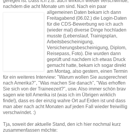
geregelt ist. Dass ich z.B. auch wirklich wieder verschwinde,
nachdem die acht Monate um sind. Nach ein paar
allgemeinen Daten bekam ich dann
Freitagabend (06.02.) die Login-Daten
für die CDS-Bewerbung wo ich auch
(wieder mal) diverse Dinge hochladen
musste (Lebenslauf, Trainigsplan,
Arbeitsbescheinigung,
Versicherungsbescheinigung, Diplom,
Reisepass, Foto). Die wurden dann
geprüft und nachdem ich etwas Druck
gemacht hatte, bekam ich sogar direkt
am Montag, also gestern, einen Termin
für ein weiteres Interview: "Warum wollen Sie ausgerechnet
nach Amerika?", "Was machen Sie danach", "Was erhoffen
Sie sich von der Traineezeit?", usw. Also immer schön brav
sagen wie toll Amerika ist (was ich im Übrigen wirklich
finde!), dass es der einzig wahre Ort auf Erden ist und dass
man aber nach acht Monaten auf jeden Fall wieder freiwillig
verschwindet. :)
Tja, soweit der aktuelle Stand, den ich hier nochmal kurz
zusammenfassen möchte: