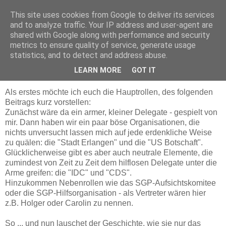
This site uses cookies from Google to deliver its services
Delegation in Malvern
and to analyze traffic. Your IP address and user-agent are
shared with Google along with performance and security
metrics to ensure quality of service, generate usage
statistics, and to detect and address abuse.
Dienstag, 10. März 2009
Passierschein A38
LEARN MORE
GOT IT
Als erstes möchte ich euch die Hauptrollen, des folgenden
Beitrags kurz vorstellen:
Zunächst wäre da ein armer, kleiner Delegate - gespielt von
mir. Dann haben wir ein paar böse Organisationen, die
nichts unversucht lassen mich auf jede erdenkliche Weise
zu quälen: die "Stadt Erlangen" und die "US Botschaft".
Glücklicherweise gibt es aber auch neutrale Elemente, die
zumindest von Zeit zu Zeit dem hilflosen Delegate unter die
Arme greifen: die "IDC" und "CDS".
Hinzukommen Nebenrollen wie das SGP-Aufsichtskomitee
oder die SGP-Hilfsorganisation - als Vertreter wären hier
z.B. Holger oder Carolin zu nennen.
So ... und nun lauschet der Geschichte, wie sie nur das